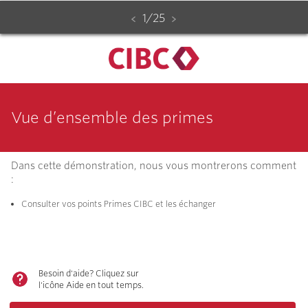
Vue
Diapositive
sur
1
/
25
d’ensemble
des
primes
Démo
interactive
Vue d’ensemble des primes
étape
par
étape
Dans cette démonstration, nous vous montrerons comment
:
Consulter vos points Primes CIBC et les échanger
Besoin d'aide? Cliquez sur
l'icône Aide en tout temps.